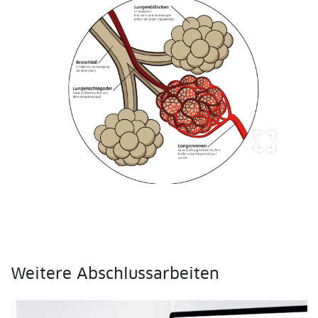
fullscreen
Weitere Abschlussarbeiten