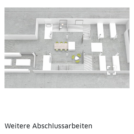
fullscreen
Weitere Abschlussarbeiten