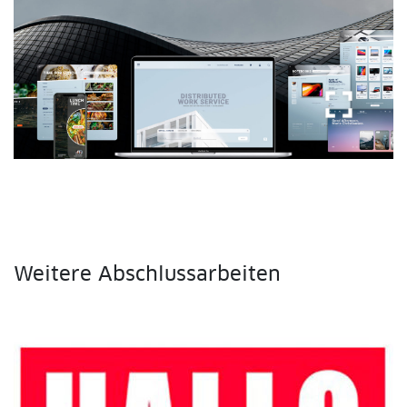
fullscreen
Weitere Abschlussarbeiten