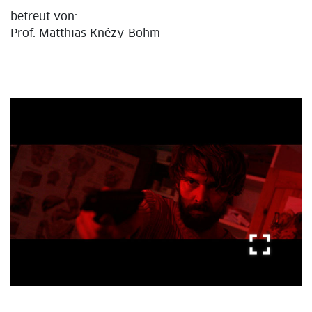
betreut von:
Prof. Matthias Knézy-Bohm
fullscreen