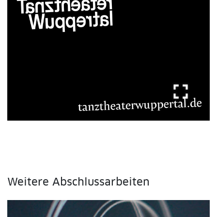
fullscreen
Weitere Abschlussarbeiten