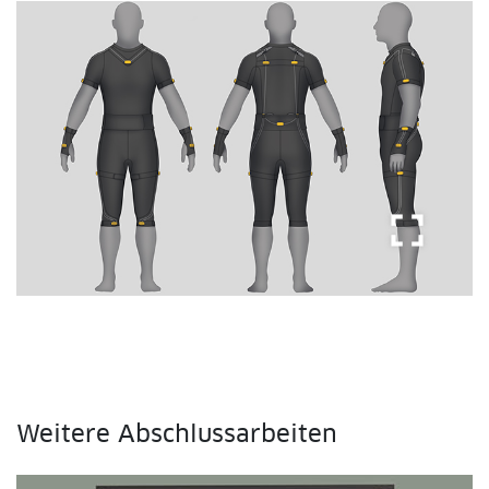
fullscreen
Weitere Abschlussarbeiten