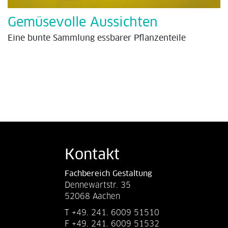
Gemüsevolle Aussichten
Eine bunte Sammlung essbarer Pflanzenteile
Kontakt
Fachbereich Gestaltung
Dennewartstr. 35
52068 Aachen
T +49. 241. 6009 51510
F +49. 241. 6009 51532