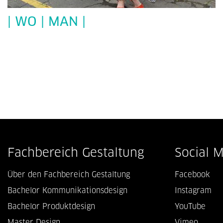
| WO | MAN |
Fachbereich Gestaltung
Social 
Über den Fachbereich Gestaltung
Facebook
Bachelor Kommunikationsdesign
Instagram
Bachelor Produktdesign
YouTube
Master Design
Vimeo