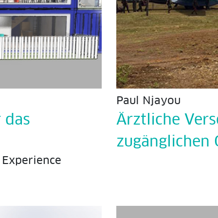
Paul Njayou
r das
Ärztliche Ver
zugänglichen 
 Experience