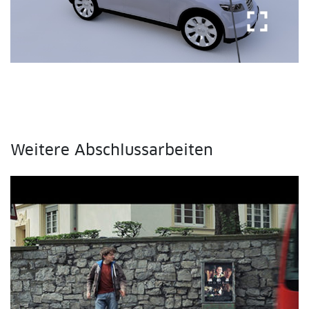
fullscreen
Weitere Abschlussarbeiten