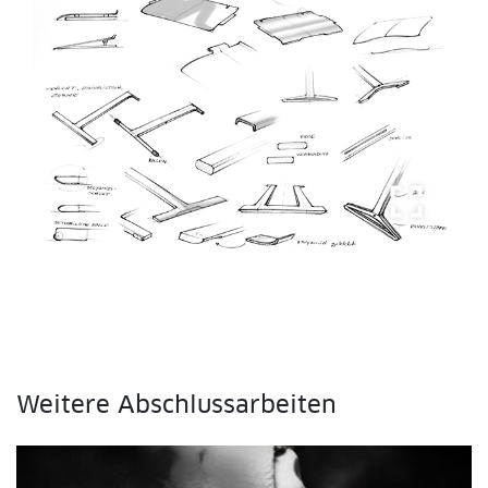
fullscreen
Weitere Abschlussarbeiten