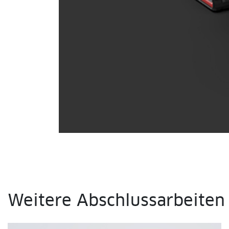
fullscreen
Weitere Abschlussarbeiten