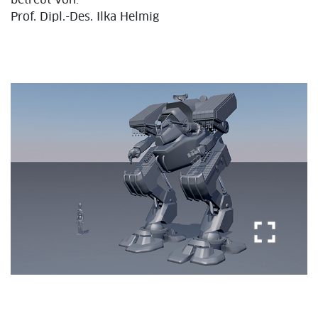
Prof. Dipl.-Des. Ilka Helmig
fullscreen