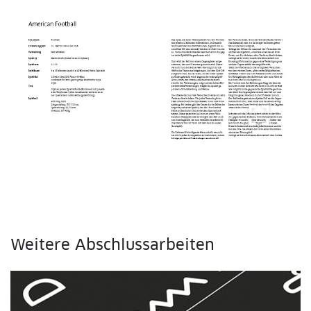
fullscreen
Weitere Abschlussarbeiten