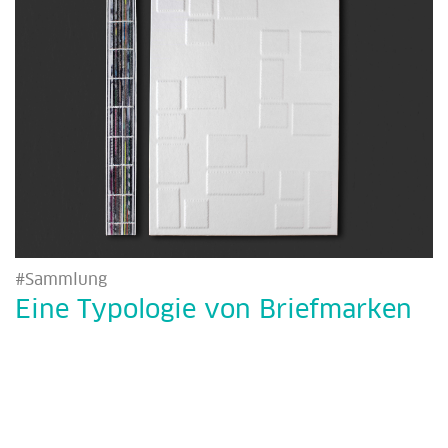
#Sammlung
Eine Typologie von Briefmarken