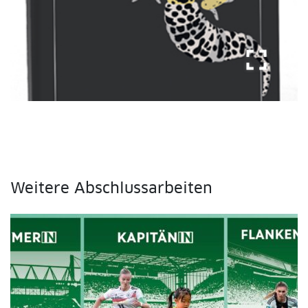
fullscreen
Weitere Abschlussarbeiten