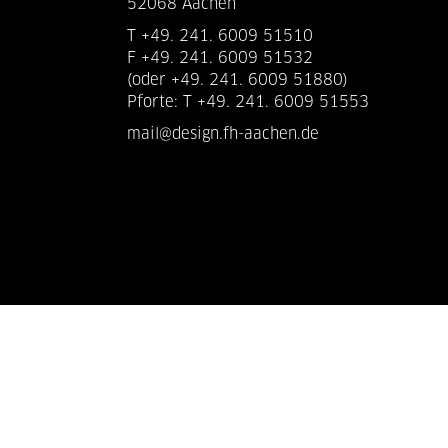
52068 Aachen
T +49. 241. 6009 51510
F +49. 241. 6009 51532
(oder +49. 241. 6009 51880)
Pforte: T +49. 241. 6009 51553
mail@design.fh-aachen.de