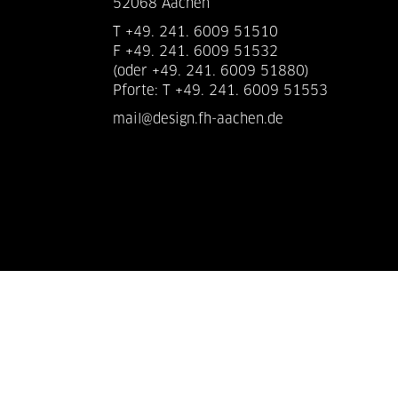
52068 Aachen
T +49. 241. 6009 51510
F +49. 241. 6009 51532
(oder +49. 241. 6009 51880)
Pforte: T +49. 241. 6009 51553
mail@design.fh-aachen.de