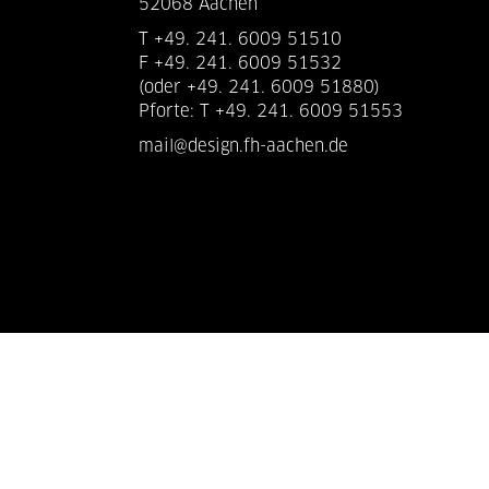
52068 Aachen
T +49. 241. 6009 51510
F +49. 241. 6009 51532
(oder +49. 241. 6009 51880)
Pforte: T +49. 241. 6009 51553
mail@design.fh-aachen.de