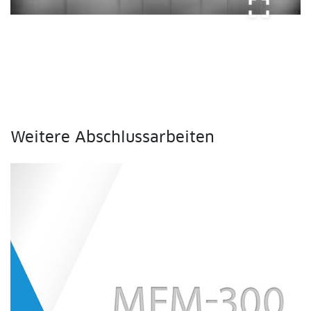
fullscreen
Weitere Abschlussarbeiten