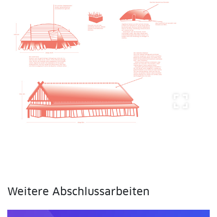
fullscreen
Weitere Abschlussarbeiten