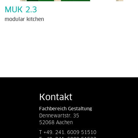
MUK 2.3
modular kitchen
Kontakt
Fachbereich Gestaltung
Dennewartstr. 35
52068 Aachen
T +49. 241. 6009 51510