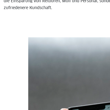
die Einsparung von Retouren, Müll und Personal, sonde
zufriedenere Kundschaft.