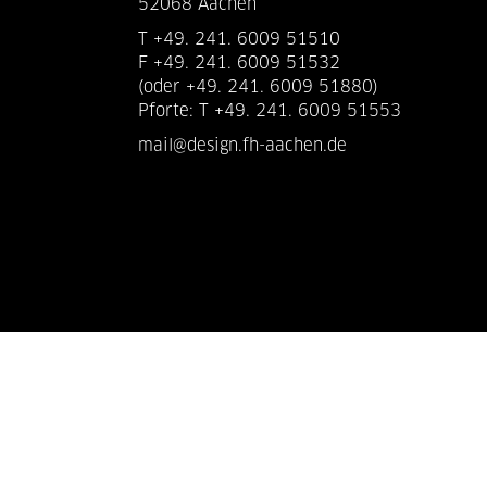
52068 Aachen
T +49. 241. 6009 51510
F +49. 241. 6009 51532
(oder +49. 241. 6009 51880)
Pforte: T +49. 241. 6009 51553
mail@design.fh-aachen.de