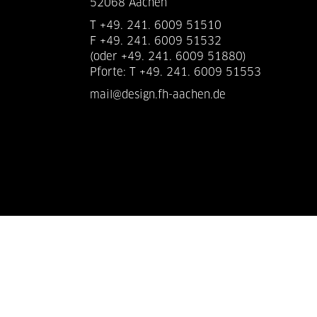
52068 Aachen
T +49. 241. 6009 51510
F +49. 241. 6009 51532
(oder +49. 241. 6009 51880)
Pforte: T +49. 241. 6009 51553
mail@design.fh-aachen.de